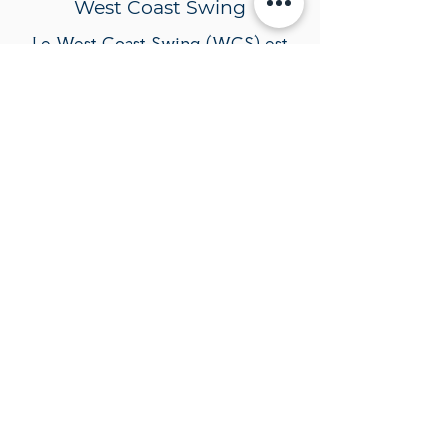
West Coast Swing
Le West Coast Swing (WCS) est
une danse issue du Lindy Hop
(1930) dont les mouvements ont
été adoucis tout au long du
XXème siècle.
QUELQUES AVIS
" Joris m'aide a progresser en danse
depuis plus d'un an maintenant . Très
pédagogue et professionnel ,il m'a aidé
a me sentir bien dans ma peau et à me