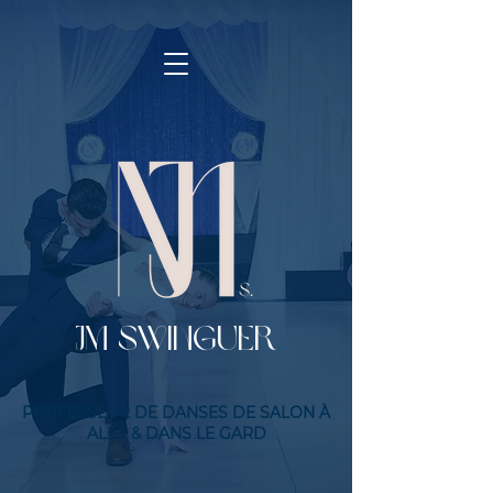
Jm SWINGUER
PROFESSEUR DE DANSES DE SALON À
ALÈS & DANS LE GARD