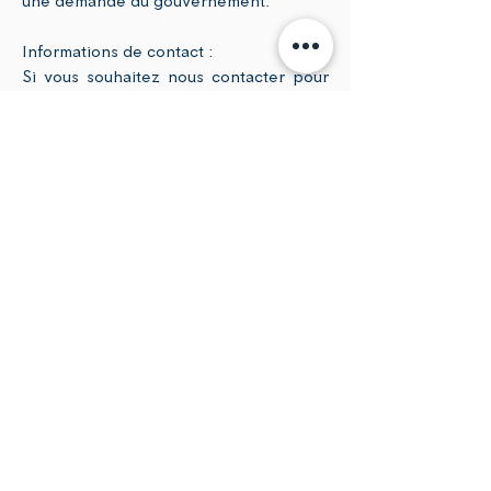
une demande du gouvernement.
Informations de contact :
Si vous souhaitez nous contacter pour
en savoir plus sur cette politique ou si
vous souhaitez nous contacter pour
toute question relative aux droits
individuels et à vos informations
personnelles, vous pouvez envoyer un
e-mail à
joris.mourre@jmcoachfit.com
.
Jm